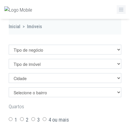
Inicial
>
Imóveis
Filtrar imóveis
Quartos
1
2
3
4 ou mais