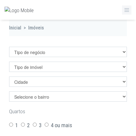
Inicial
>
Imóveis
Filtrar imóveis
Quartos
1
2
3
4 ou mais