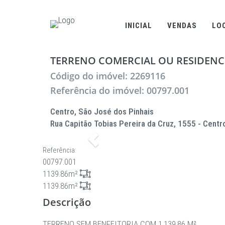
INICIAL
VENDAS
LO
TERRENO COMERCIAL OU RESIDENCI
Código do imóvel: 2269116
Referência do imóvel: 00797.001
Centro, São José dos Pinhais
Rua Capitão Tobias Pereira da Cruz, 1555 - Centr
Anterior
Referência:
00797.001
1139.86m²
1139.86m²
Descrição
TERRENO SEM BENFEITORIA COM 1.139,86 M²