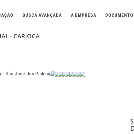
CAÇÃO
BUSCA AVANÇADA
A EMPRESA
DOCUMENTO
AL - CARIOCA
o - São José dos Pinhais/PR
S
D