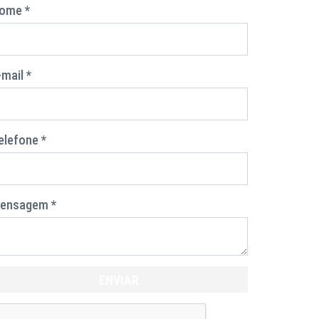
ome *
-mail *
elefone *
ensagem *
ENVIAR