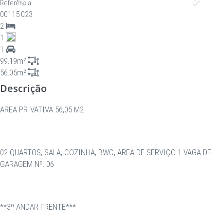
Anterior
Proxi
Referência:
00115.023
2
1
1
99.19m²
56.05m²
Descrição
AREA PRIVATIVA 56,05 M2
02 QUARTOS, SALA, COZINHA, BWC, AREA DE SERVIÇO 1 VAGA DE
GARAGEM Nº. 06
**3º ANDAR FRENTE***