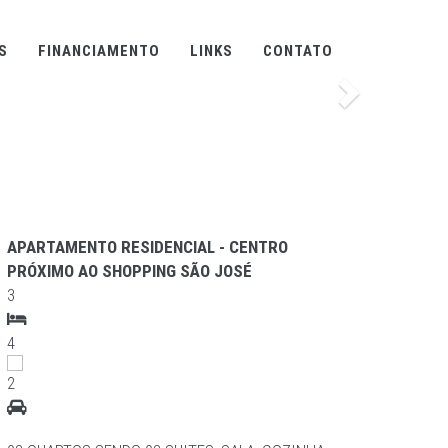
S
FINANCIAMENTO
LINKS
CONTATO
Proximo
APARTAMENTO RESIDENCIAL - CENTRO
SOBR
PRÓXIMO AO SHOPPING SÃO JOSÉ
3
3
2
4
1
2
PAV T