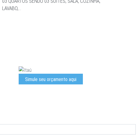
03 QUARTOS SENDO 03 SUITES, SALA, COZINHA,
SERVI
LAVABO,…
Simule seu orçamento aqui