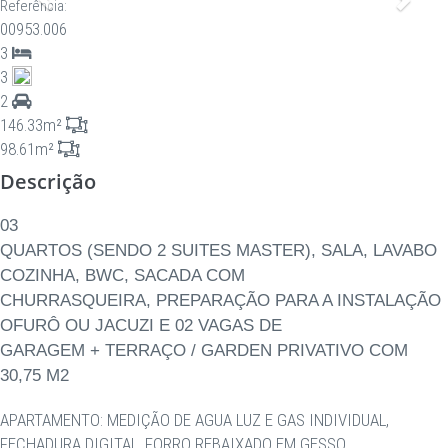
Anterior
Proxi
Referência:
00953.006
3
3
2
146.33m²
98.61m²
Descrição
03
QUARTOS (SENDO 2 SUITES MASTER), SALA, LAVABO
COZINHA, BWC, SACADA COM
CHURRASQUEIRA, PREPARAÇÃO PARA A INSTALAÇÃO
OFURÔ OU JACUZI E 02 VAGAS DE
GARAGEM + TERRAÇO / GARDEN PRIVATIVO COM
30,75 M2
APARTAMENTO: MEDIÇÃO DE AGUA LUZ E GAS INDIVIDUAL,
FECHADURA DIGITAL, FORRO REBAIXADO EM GESSO,